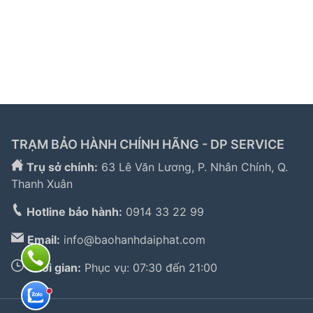
hành bosch tphcm
|
bảo hành tủ lạnh bosch
|
bảo
hành electrolux
|
bảo hành electrolux hà nội
|
sửa tủ
lạnh bosch
|
sửa lò vi sóng long biên
|
sửa máy giặt
electrolux tphcm
|
TRẠM BẢO HÀNH CHÍNH HÃNG - DP SERVICE
Trụ sở chính:
63 Lê Văn Lương, P. Nhân Chính, Q.
Thanh Xuân
Hotline bảo hành:
0914 33 22 99
Email:
info@baohanhdaiphat.com
Thời gian:
Phục vụ: 07:30 đến 21:00