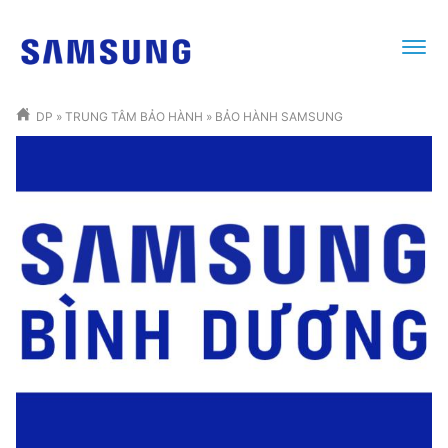
DP
»
TRUNG TÂM BẢO HÀNH
»
BẢO HÀNH SAMSUNG