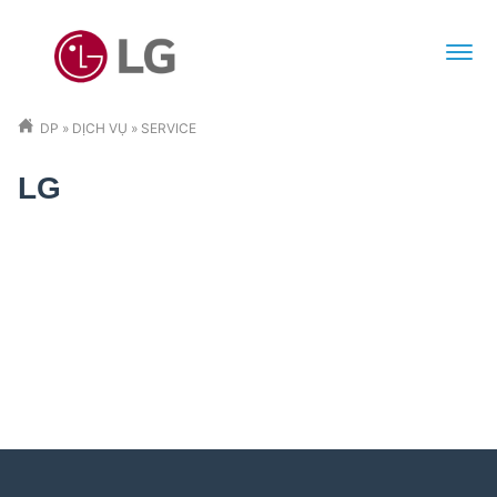
DP
»
DỊCH VỤ
»
SERVICE
LG