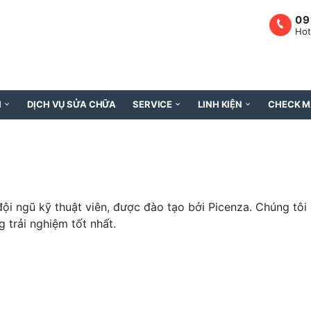
09
Hot
H
DỊCH VỤ SỬA CHỮA
SERVICE
LINH KIỆN
CHECK M
ội ngũ kỹ thuật viên, được đào tạo bởi Picenza. Chúng tô
trải nghiệm tốt nhất.