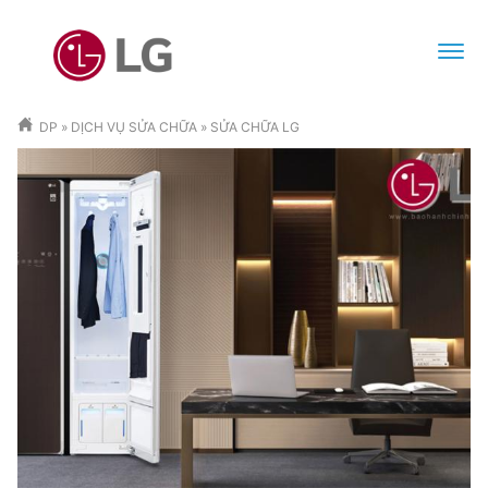
DP
»
DỊCH VỤ SỬA CHỮA
»
SỬA CHỮA LG