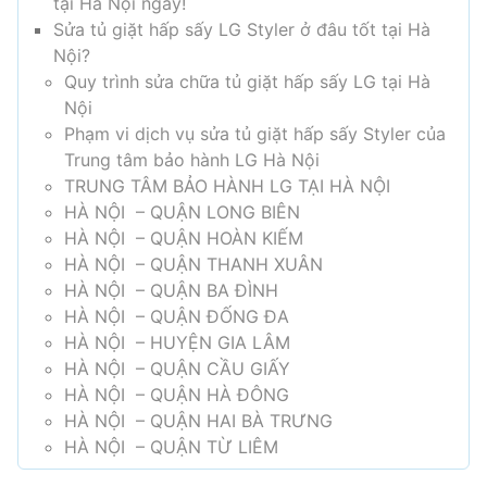
tại Hà Nội ngay!
Sửa tủ giặt hấp sấy LG Styler ở đâu tốt tại Hà
Nội?
Quy trình sửa chữa tủ giặt hấp sấy LG tại Hà
Nội
Phạm vi dịch vụ sửa tủ giặt hấp sấy Styler của
Trung tâm bảo hành LG Hà Nội
TRUNG TÂM BẢO HÀNH LG TẠI HÀ NỘI
HÀ NỘI – QUẬN LONG BIÊN
HÀ NỘI – QUẬN HOÀN KIẾM
HÀ NỘI – QUẬN THANH XUÂN
HÀ NỘI – QUẬN BA ĐÌNH
HÀ NỘI – QUẬN ĐỐNG ĐA
HÀ NỘI – HUYỆN GIA LÂM
HÀ NỘI – QUẬN CẦU GIẤY
HÀ NỘI – QUẬN HÀ ĐÔNG
HÀ NỘI – QUẬN HAI BÀ TRƯNG
HÀ NỘI – QUẬN TỪ LIÊM