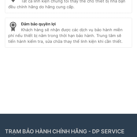
Tất cả linh kiện chúng tôi thay thế cho thiết bị nhà bạn
đều chính hãng do hãng cung cấp.
Đảm bảo quyền lợi
Khách hàng sẽ nhận được các dịch vụ bảo hành miễn
phí nếu thiết bị nằm trong thời hạn bảo hành. Trung tâm sẽ
tiến hành kiểm tra, sửa chữa thay thế linh kiện khi cần thiết.
Liên kết đối tác:
hafele hà nội
|
sửa tủ lạnh hitachi
|
trạm bảo hành bosch
|
bảo hành hitachi tphcm
|
bảo
hành bosch tphcm
|
bảo hành tủ lạnh bosch
|
bảo
hành electrolux
|
bảo hành electrolux hà nội
|
sửa tủ
lạnh bosch
|
sửa lò vi sóng long biên
|
sửa máy giặt
electrolux tphcm
|
TRẠM BẢO HÀNH CHÍNH HÃNG - DP SERVICE