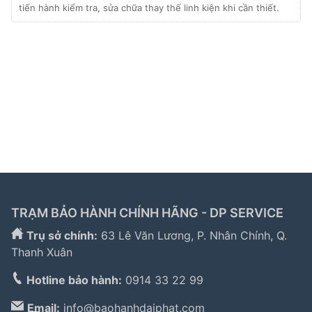
tiến hành kiểm tra, sửa chữa thay thế linh kiện khi cần thiết.
Liên kết đối tác:
hafele hà nội
|
sửa tủ lạnh hitachi
|
trạm bảo hành bosch
|
bảo hành hitachi tphcm
|
bảo
hành bosch tphcm
|
bảo hành tủ lạnh bosch
|
bảo
hành electrolux
|
bảo hành electrolux hà nội
|
sửa tủ
lạnh bosch
|
sửa lò vi sóng long biên
|
sửa máy giặt
electrolux tphcm
|
TRẠM BẢO HÀNH CHÍNH HÃNG - DP SERVICE
Trụ sở chính:
63 Lê Văn Lương, P. Nhân Chính, Q.
Thanh Xuân
Hotline bảo hành:
0914 33 22 99
Email:
info@baohanhdaiphat.com