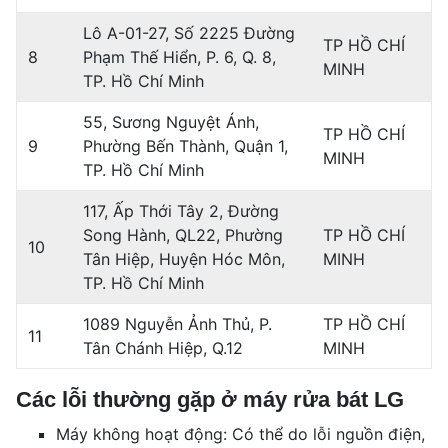
Lô A-01-27, Số 2225 Đường
TP HỒ CHÍ
8
Phạm Thế Hiển, P. 6, Q. 8,
MINH
TP. Hồ Chí Minh
55, Sương Nguyệt Ánh,
TP HỒ CHÍ
9
Phường Bến Thành, Quận 1,
MINH
TP. Hồ Chí Minh
117, Ấp Thới Tây 2, Đường
Song Hành, QL22, Phường
TP HỒ CHÍ
10
Tân Hiệp, Huyện Hóc Môn,
MINH
TP. Hồ Chí Minh
1089 Nguyễn Ảnh Thủ, P.
TP HỒ CHÍ
11
Tân Chánh Hiệp, Q.12
MINH
Các lỗi thường gặp ở máy rửa bát LG
Máy không hoạt động: Có thể do lỗi nguồn điện,