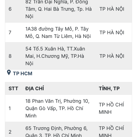
82 Trần Đại Nghĩa, P. Đồng
6
Tâm, Q. Hai Bà Trưng, Tp. Hà
TP HÀ NỘI
Nội
1A38 đường Tây Mỗ, P. Tây
7
TP HÀ NỘI
Mỗ, Q. Nam Từ Liêm, Hà Nội
54 Tổ.5 Xuân Hà, TT.Xuân
8
Mai, H.Chương Mỹ, TP.Hà
TP HÀ NỘI
Nội
TP HCM
STT
ĐỊA CHỈ
TỈNH, TP
18 Phan Văn Trị, Phường 10,
TP HỒ CHÍ
1
Quận Gò Vấp, TP. Hồ Chí
MINH
Minh
65 Trương Định, Phường 6,
TP HỒ CHÍ
2
Quận 3, TP. Hồ Chí Minh
MINH