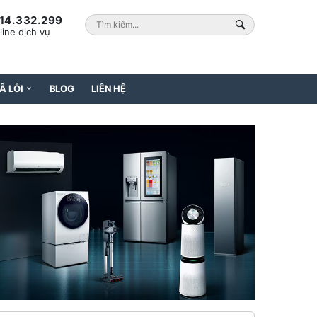
14.332.299
line dịch vụ
Ã LỖI
BLOG
LIÊN HỆ