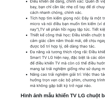
Điều khiển dễ dàng, chính xác: Quên đi vi
bay, bạn chỉ cần lắc nhẹ cổ tay để di chu
cách nhanh chóng, chính xác.
Tích hợp tìm kiếm giọng nói: Đây là một t
micro và nói điều bạn muốn tìm kiếm (ví d
nay"),TV sẽ phản hồi ngay lập tức. Tiết kiệ
Thiết kế công thái học: Điều khiển chuột 
cảm giác cầm nắm thoải mái, dễ chịu ngay
được bố trí hợp lý, dễ dàng thao tác.
Đa năng và tương thích rộng rãi: Điều kh
Smart TV LG hiện nay, đặc biệt là các d
để điều khiển TV mà còn có thể điều hướn
mang lại trải nghiệm giống như sử dụng m
Nâng cao trải nghiệm giải trí: Việc thao 
hưởng trọn vẹn các bộ phim, chương trình
mà không gặp bất kỳ trở ngại nào.
Hình ảnh mẫu khiển TV LG chuột b