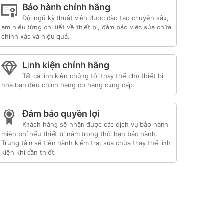
Bảo hành chính hãng
Đội ngũ kỹ thuật viên được đào tạo chuyên sâu,
am hiểu từng chi tiết về thiết bị, đảm bảo việc sửa chữa
chính xác và hiệu quả.
Linh kiện chính hãng
Tất cả linh kiện chúng tôi thay thế cho thiết bị
nhà bạn đều chính hãng do hãng cung cấp.
Đảm bảo quyền lợi
Khách hàng sẽ nhận được các dịch vụ bảo hành
miễn phí nếu thiết bị nằm trong thời hạn bảo hành.
Trung tâm sẽ tiến hành kiểm tra, sửa chữa thay thế linh
kiện khi cần thiết.
Liên kết đối tác:
hafele hà nội
|
sửa tủ lạnh
itachi
|
trạm bảo hành bosch
|
bảo hành hitachi
tphcm
|
bảo hành bosch tphcm
|
bảo hành tủ
lạnh bosch
|
bảo hành electrolux
|
bảo hành