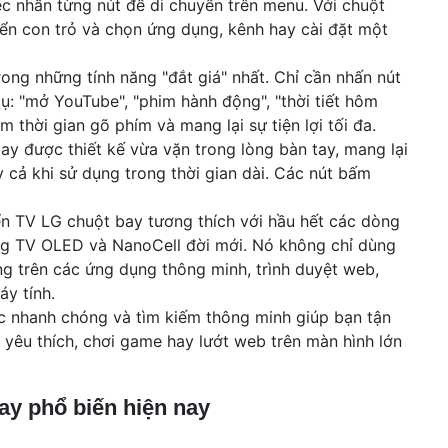
ệc nhấn từng nút để di chuyển trên menu. Với chuột
e
yển con trỏ và chọn ứng dụng, kênh hay cài đặt một
s
rong những tính năng "đắt giá" nhất. Chỉ cần nhấn nút
ụ: "mở YouTube", "phim hành động", "thời tiết hôm
m thời gian gõ phím và mang lại sự tiện lợi tối đa.
bay được thiết kế vừa vặn trong lòng bàn tay, mang lại
 cả khi sử dụng trong thời gian dài. Các nút bấm
iển TV LG chuột bay tương thích với hầu hết các dòng
òng TV OLED và NanoCell đời mới. Nó không chỉ dùng
g trên các ứng dụng thông minh, trình duyệt web,
áy tính.
tác nhanh chóng và tìm kiếm thông minh giúp bạn tận
 yêu thích, chơi game hay lướt web trên màn hình lớn
ay phổ biến hiện nay