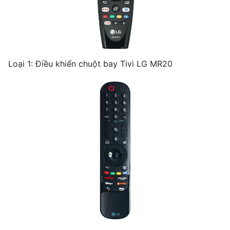
Loại 1: Điều khiển chuột bay Tivi LG MR20