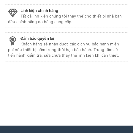
Linh kiện chính hãng
Tất cả linh kiện chúng tôi thay thế cho thiết bị nhà bạn
đều chính hãng do hãng cung cấp.
Đảm bảo quyền lợi
Khách hàng sẽ nhận được các dịch vụ bảo hành miễn
phí nếu thiết bị nằm trong thời hạn bảo hành. Trung tâm sẽ
tiến hành kiểm tra, sửa chữa thay thế linh kiện khi cần thiết.
Liên kết đối tác:
hafele hà nội
|
sửa tủ lạnh hitachi
|
trạm bảo hành bosch
|
bảo hành hitachi tphcm
|
bảo
hành bosch tphcm
|
bảo hành tủ lạnh bosch
|
bảo
hành electrolux
|
bảo hành electrolux hà nội
|
sửa tủ
lạnh bosch
|
sửa lò vi sóng long biên
|
sửa máy giặt
electrolux tphcm
|