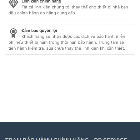
Linh kiện chính hãng
Tất cả linh kiện chúng tôi thay thế cho thiết bị nhà bạn
đều chính hãng do hãng cung cấp.
Đảm bảo quyền lợi
Khách hàng sẽ nhận được các dịch vụ bảo hành miễn
phí nếu thiết bị nằm trong thời hạn bảo hành. Trung tâm sẽ
tiến hành kiểm tra, sửa chữa thay thế linh kiện khi cần thiết.
Liên kết đối tác:
hafele hà nội
|
sửa tủ lạnh hitachi
|
trạm bảo hành bosch
|
bảo hành hitachi tphcm
|
bảo
hành bosch tphcm
|
bảo hành tủ lạnh bosch
|
bảo
hành electrolux
|
bảo hành electrolux hà nội
|
sửa tủ
lạnh bosch
|
sửa lò vi sóng long biên
|
sửa máy giặt
electrolux tphcm
|