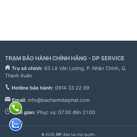
hành electrolux
|
bảo hành electrolux hà nội
|
sửa tủ
lạnh bosch
|
sửa lò vi sóng long biên
|
sửa máy giặt
electrolux tphcm
|
TRẠM BẢO HÀNH CHÍNH HÃNG - DP SERVICE
Trụ sở chính:
63 Lê Văn Lương, P. Nhân Chính, Q.
Thanh Xuân
Hotline bảo hành:
0914 33 22 99
Email:
info@baohanhdaiphat.com
Thời gian:
Phục vụ: 07:30 đến 21:00
© 2026,
DP
. Bảo lưu mọi quyền.