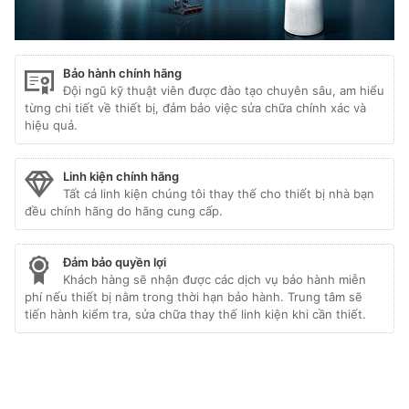
Bảo hành chính hãng
Đội ngũ kỹ thuật viên được đào tạo chuyên sâu, am hiểu
từng chi tiết về thiết bị, đảm bảo việc sửa chữa chính xác và
hiệu quả.
Linh kiện chính hãng
Tất cả linh kiện chúng tôi thay thế cho thiết bị nhà bạn
đều chính hãng do hãng cung cấp.
Đảm bảo quyền lợi
Khách hàng sẽ nhận được các dịch vụ bảo hành miễn
phí nếu thiết bị nằm trong thời hạn bảo hành. Trung tâm sẽ
tiến hành kiểm tra, sửa chữa thay thế linh kiện khi cần thiết.
Liên kết đối tác:
hafele hà nội
|
sửa tủ lạnh hitachi
|
trạm bảo hành bosch
|
bảo hành hitachi tphcm
|
bảo
hành bosch tphcm
|
bảo hành tủ lạnh bosch
|
bảo