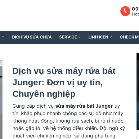
09
Hot
H
DỊCH VỤ SỬA CHỮA
SERVICE
LINH KIỆN
CHECK M
Dịch vụ sửa máy rửa bát
Junger: Đơn vị uy tín,
Chuyên nghiệp
Cung cấp dịch vụ
sửa máy rửa bát Junger
uy
tín, khắc phục nhanh chóng các sự cố như máy
không hoạt động, không rửa sạch, bị rò rỉ nước,
hoặc gặp lỗi về hệ thống điều khiển. Đội ngũ kỹ
thuật viên chuyên nghiệp, sử dụng phụ tùng