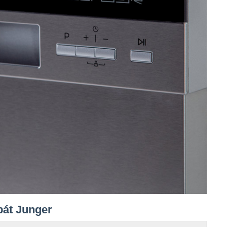
e
s
bát Junger