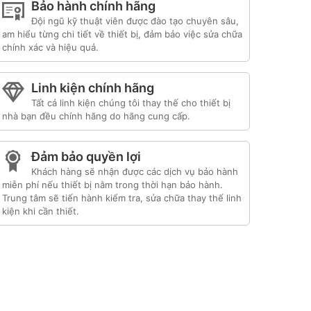
Bảo hành chính hãng
Đội ngũ kỹ thuật viên được đào tạo chuyên sâu,
am hiểu từng chi tiết về thiết bị, đảm bảo việc sửa chữa
chính xác và hiệu quả.
Linh kiện chính hãng
Tất cả linh kiện chúng tôi thay thế cho thiết bị
nhà bạn đều chính hãng do hãng cung cấp.
Đảm bảo quyền lợi
Khách hàng sẽ nhận được các dịch vụ bảo hành
miễn phí nếu thiết bị nằm trong thời hạn bảo hành.
Trung tâm sẽ tiến hành kiểm tra, sửa chữa thay thế linh
kiện khi cần thiết.
Liên kết đối tác:
hafele hà nội
|
sửa tủ lạnh
itachi
|
trạm bảo hành bosch
|
bảo hành hitachi
tphcm
|
bảo hành bosch tphcm
|
bảo hành tủ
lạnh bosch
|
bảo hành electrolux
|
bảo hành