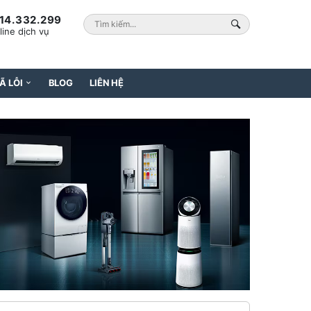
14.332.299
line dịch vụ
Ã LỖI
BLOG
LIÊN HỆ