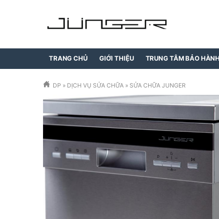
TRANG CHỦ
GIỚI THIỆU
TRUNG TÂM BẢO HÀN
DP
»
DỊCH VỤ SỬA CHỮA
»
SỬA CHỮA JUNGER