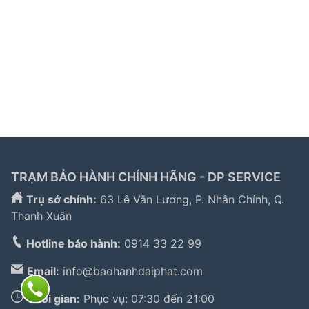
Liên kết đối tác:
hafele hà nội
|
sửa tủ lạnh hitachi
|
trạm bảo hành bosch
|
bảo hành hitachi tphcm
|
bảo
hành bosch tphcm
|
bảo hành tủ lạnh bosch
|
bảo
hành electrolux
|
bảo hành electrolux hà nội
|
sửa tủ
lạnh bosch
|
sửa lò vi sóng long biên
|
sửa máy giặt
electrolux tphcm
|
TRẠM BẢO HÀNH CHÍNH HÃNG - DP SERVICE
Trụ sở chính:
63 Lê Văn Lương, P. Nhân Chính, Q.
Thanh Xuân
Hotline bảo hành:
0914 33 22 99
Email:
info@baohanhdaiphat.com
Thời gian:
Phục vụ: 07:30 đến 21:00