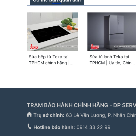
Sửa bếp từ Teka tại
Sửa tủ lạnh Teka tại
TPHCM chính hãng |
TPHCM | Uy tín, Chính
Hỗ trợ nhanh 24/7
hãng [Hỗ trợ 24/7]
TRẠM BẢO HÀNH CHÍNH HÃNG - DP SERV
Trụ sở chính:
63 Lê Văn Lương, P. Nhân Chí
Hotline bảo hành:
0914 33 22 99