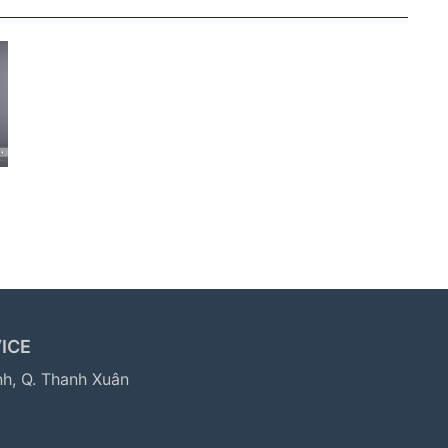
ICE
nh, Q. Thanh Xuân