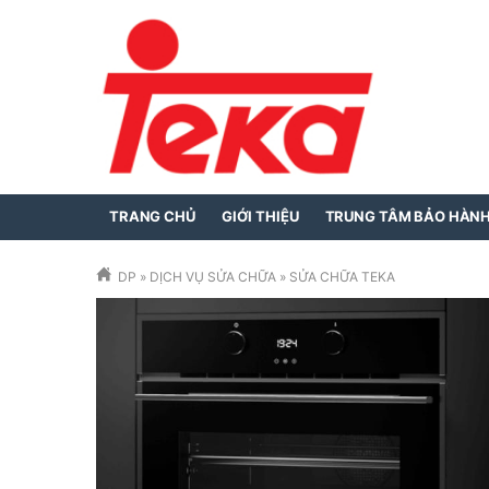
TRANG CHỦ
GIỚI THIỆU
TRUNG TÂM BẢO HÀN
DP
»
DỊCH VỤ SỬA CHỮA
»
SỬA CHỮA TEKA