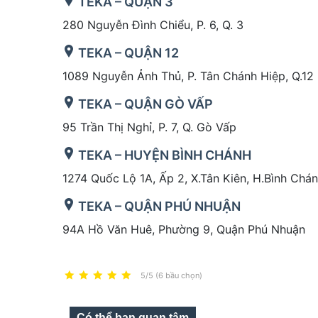
TEKA – QUẬN 3
280 Nguyễn Đình Chiểu, P. 6, Q. 3
TEKA – QUẬN 12
1089 Nguyễn Ảnh Thủ, P. Tân Chánh Hiệp, Q.12
TEKA – QUẬN GÒ VẤP
95 Trần Thị Nghỉ, P. 7, Q. Gò Vấp
TEKA – HUYỆN BÌNH CHÁNH
1274 Quốc Lộ 1A, Ấp 2, X.Tân Kiên, H.Bình Chá
TEKA – QUẬN PHÚ NHUẬN
94A Hồ Văn Huê, Phường 9, Quận Phú Nhuận
5/5 (6 bầu chọn)
Có thể bạn quan tâm