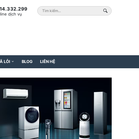
14.332.299
line dịch vụ
Ã LỖI
BLOG
LIÊN HỆ