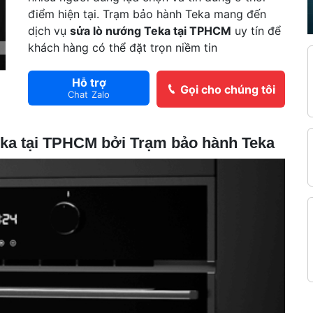
điểm hiện tại. Trạm bảo hành Teka mang đến
dịch vụ
sửa lò nướng Teka tại TPHCM
uy tín để
khách hàng có thể đặt trọn niềm tin
Hỗ trợ
Gọi cho chúng tôi
Chat Zalo
Teka tại TPHCM bởi Trạm bảo hành Teka