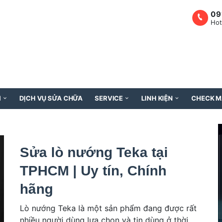
09
Hot
H
DỊCH VỤ SỬA CHỮA
SERVICE
LINH KIỆN
CHECK M
Sửa lò nướng Teka tại
TPHCM | Uy tín, Chính
hãng
Lò nướng Teka là một sản phẩm đang được rất
nhiều người dùng lựa chọn và tin dùng ở thời