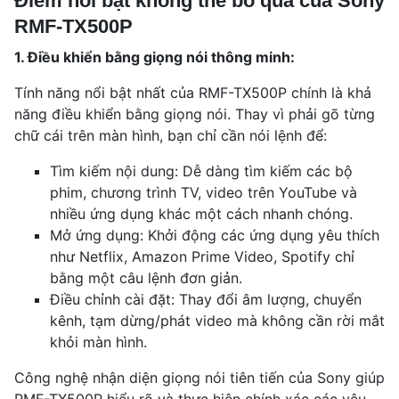
Điểm nổi bật không thể bỏ qua của Sony
RMF-TX500P
1. Điều khiển bằng giọng nói thông minh:
Tính năng nổi bật nhất của RMF-TX500P chính là khả
năng điều khiển bằng giọng nói. Thay vì phải gõ từng
chữ cái trên màn hình, bạn chỉ cần nói lệnh để:
Tìm kiếm nội dung: Dễ dàng tìm kiếm các bộ
phim, chương trình TV, video trên YouTube và
nhiều ứng dụng khác một cách nhanh chóng.
Mở ứng dụng: Khởi động các ứng dụng yêu thích
như Netflix, Amazon Prime Video, Spotify chỉ
bằng một câu lệnh đơn giản.
Điều chỉnh cài đặt: Thay đổi âm lượng, chuyển
kênh, tạm dừng/phát video mà không cần rời mắt
khỏi màn hình.
Công nghệ nhận diện giọng nói tiên tiến của Sony giúp
RMF-TX500P hiểu rõ và thực hiện chính xác các yêu