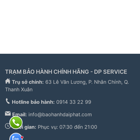
trạm bảo hành bosch
|
bảo hành hitachi tphcm
|
bảo
hành bosch tphcm
|
bảo hành tủ lạnh bosch
|
bảo
hành electrolux
|
bảo hành electrolux hà nội
|
sửa tủ
lạnh bosch
|
sửa lò vi sóng long biên
|
sửa máy giặt
electrolux tphcm
|
TRẠM BẢO HÀNH CHÍNH HÃNG - DP SERVICE
Trụ sở chính:
63 Lê Văn Lương, P. Nhân Chính, Q.
Thanh Xuân
Hotline bảo hành:
0914 33 22 99
Email:
info@baohanhdaiphat.com
Thời gian:
Phục vụ: 07:30 đến 21:00