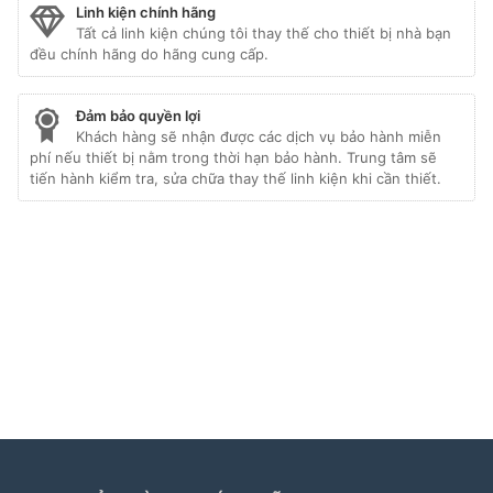
Linh kiện chính hãng
Tất cả linh kiện chúng tôi thay thế cho thiết bị nhà bạn
đều chính hãng do hãng cung cấp.
Đảm bảo quyền lợi
Khách hàng sẽ nhận được các dịch vụ bảo hành miễn
phí nếu thiết bị nằm trong thời hạn bảo hành. Trung tâm sẽ
tiến hành kiểm tra, sửa chữa thay thế linh kiện khi cần thiết.
Liên kết đối tác:
hafele hà nội
|
sửa tủ lạnh hitachi
|
trạm bảo hành bosch
|
bảo hành hitachi tphcm
|
bảo
hành bosch tphcm
|
bảo hành tủ lạnh bosch
|
bảo
hành electrolux
|
bảo hành electrolux hà nội
|
sửa tủ
lạnh bosch
|
sửa lò vi sóng long biên
|
sửa máy giặt
electrolux tphcm
|