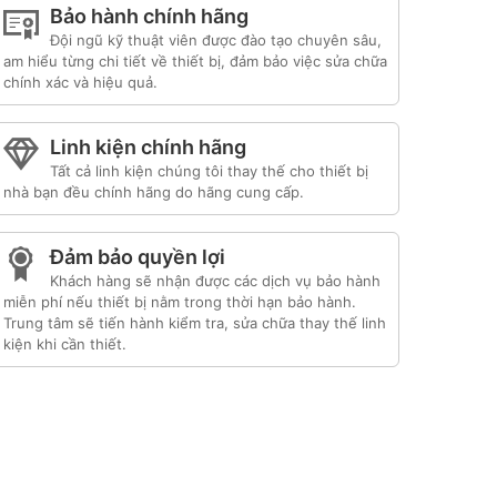
Bảo hành chính hãng
Đội ngũ kỹ thuật viên được đào tạo chuyên sâu,
am hiểu từng chi tiết về thiết bị, đảm bảo việc sửa chữa
chính xác và hiệu quả.
Linh kiện chính hãng
Tất cả linh kiện chúng tôi thay thế cho thiết bị
nhà bạn đều chính hãng do hãng cung cấp.
Đảm bảo quyền lợi
Khách hàng sẽ nhận được các dịch vụ bảo hành
miễn phí nếu thiết bị nằm trong thời hạn bảo hành.
Trung tâm sẽ tiến hành kiểm tra, sửa chữa thay thế linh
kiện khi cần thiết.
Liên kết đối tác:
hafele hà nội
|
sửa tủ lạnh
itachi
|
trạm bảo hành bosch
|
bảo hành hitachi
tphcm
|
bảo hành bosch tphcm
|
bảo hành tủ
lạnh bosch
|
bảo hành electrolux
|
bảo hành