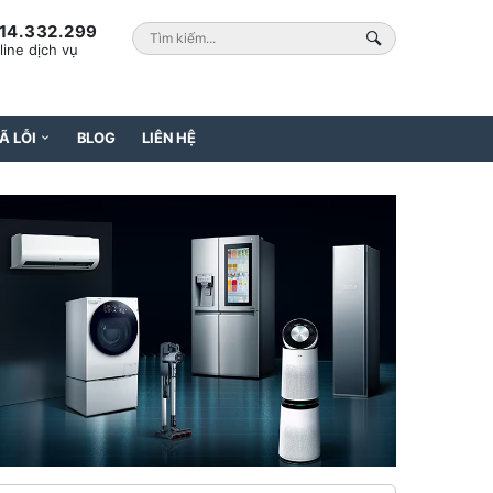
14.332.299
line dịch vụ
Ã LỖI
BLOG
LIÊN HỆ