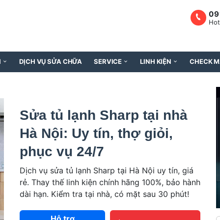
09
Hot
H
DỊCH VỤ SỬA CHỮA
SERVICE
LINH KIỆN
CHECK M
Sửa tủ lạnh Sharp tại nhà
Hà Nội: Uy tín, thợ giỏi,
phục vụ 24/7
Dịch vụ sửa tủ lạnh Sharp tại Hà Nội uy tín, giá
rẻ. Thay thế linh kiện chính hãng 100%, bảo hành
dài hạn. Kiểm tra tại nhà, có mặt sau 30 phút!
Hỗ trợ