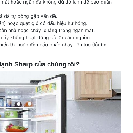
n mát hoặc ngăn đá không đủ độ lạnh để bảo quản
e
s
xả đá tự động gặp vấn đề.
nén) hoặc quạt gió có dấu hiệu hư hỏng.
 sàn nhà hoặc chảy lê láng trong ngăn mát.
, máy không hoạt động dù đã cắm nguồn.
hiển thị hoặc đèn báo nhấp nháy liên tục (lỗi bo
 lạnh Sharp của chúng tôi?