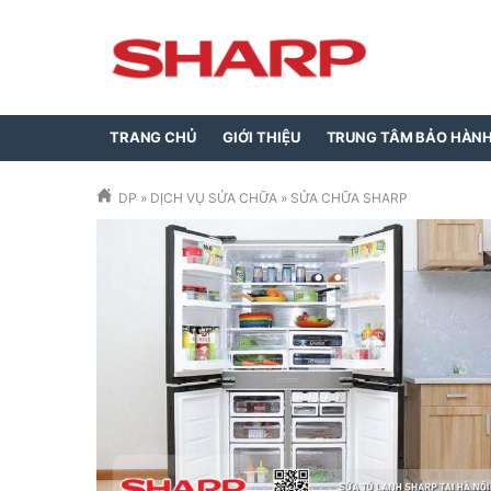
TRANG CHỦ
GIỚI THIỆU
TRUNG TÂM BẢO HÀN
DP
»
DỊCH VỤ SỬA CHỮA
»
SỬA CHỮA SHARP