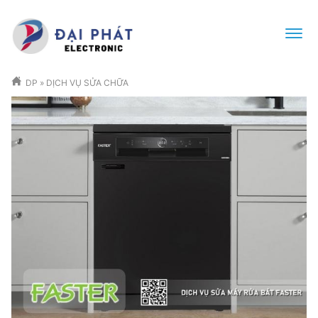
DP
»
DỊCH VỤ SỬA CHỮA