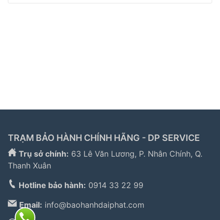
Liên kết đối tác:
hafele hà nội
|
sửa tủ lạnh hitachi
|
trạm bảo hành bosch
|
bảo hành hitachi tphcm
|
bảo
hành bosch tphcm
|
bảo hành tủ lạnh bosch
|
bảo
hành electrolux
|
bảo hành electrolux hà nội
|
sửa tủ
lạnh bosch
|
sửa lò vi sóng long biên
|
sửa máy giặt
electrolux tphcm
|
TRẠM BẢO HÀNH CHÍNH HÃNG - DP SERVICE
Trụ sở chính:
63 Lê Văn Lương, P. Nhân Chính, Q.
Thanh Xuân
Hotline bảo hành:
0914 33 22 99
Email:
info@baohanhdaiphat.com