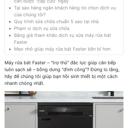
cần được "cấp cứu" ngay
Tại sao hàng ngàn khách hàng tin chọn dịch vụ
của chúng tôi?
Quy trình sửa chữa chuẩn 5 sao tại nhà
Phạm vi dịch vụ sửa chữa
Bảng giá tham khảo dịch vụ sửa máy rửa bát
Faster
Mẹo nhỏ giúp máy rửa bát Faster bền bỉ hơn
Máy rửa bát Faster – "trợ thủ" đắc lực giúp căn bếp
luôn sạch sẽ – bỗng dưng "đình công"? Đừng lo lắng,
hãy để chúng tôi giúp bạn hồi sinh thiết bị một cách
nhanh chóng nhất.