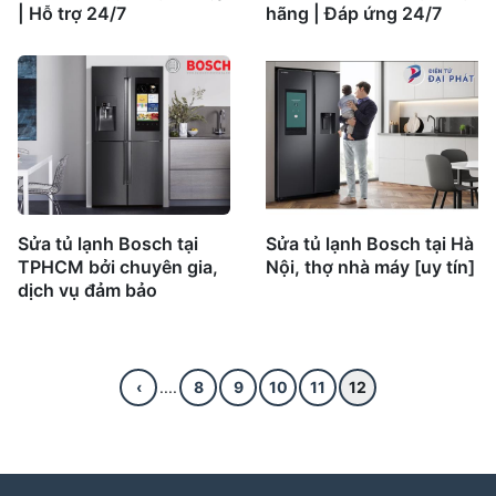
| Hỗ trợ 24/7
hãng | Đáp ứng 24/7
Sửa tủ lạnh Bosch tại
Sửa tủ lạnh Bosch tại Hà
TPHCM bởi chuyên gia,
Nội, thợ nhà máy [uy tín]
dịch vụ đảm bảo
‹
....
8
9
10
11
12