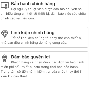
Bảo hành chính hãng
Đội ngũ kỹ thuật viên được đào tạo chuyên sâu,
am hiểu từng chi tiết về thiết bị, đảm bảo việc sửa chữa
chính xác và hiệu quả.
Linh kiện chính hãng
Tất cả linh kiện chúng tôi thay thế cho thiết bị
nhà bạn đều chính hãng do hãng cung cấp.
Đảm bảo quyền lợi
Khách hàng sẽ nhận được các dịch vụ bảo hành
miễn phí nếu thiết bị nằm trong thời hạn bảo hành.
Trung tâm sẽ tiến hành kiểm tra, sửa chữa thay thế linh
kiện khi cần thiết.
Liên kết đối tác:
hafele hà nội
|
sửa tủ lạnh
itachi
|
trạm bảo hành bosch
|
bảo hành hitachi
tphcm
|
bảo hành bosch tphcm
|
bảo hành tủ
lạnh bosch
|
bảo hành electrolux
|
bảo hành