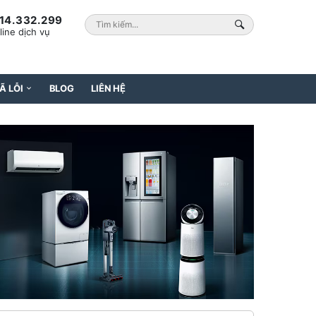
14.332.299
line dịch vụ
Ã LỖI
BLOG
LIÊN HỆ