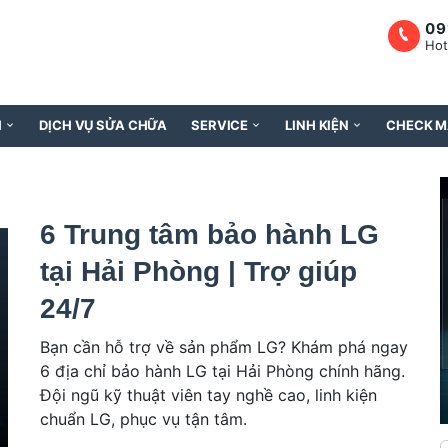
09
Hot
H
DỊCH VỤ SỬA CHỮA
SERVICE
LINH KIỆN
CHECK M
6 Trung tâm bảo hành LG
tại Hải Phòng | Trợ giúp
24/7
Bạn cần hỗ trợ về sản phẩm LG? Khám phá ngay
6 địa chỉ bảo hành LG tại Hải Phòng chính hãng.
Đội ngũ kỹ thuật viên tay nghề cao, linh kiện
chuẩn LG, phục vụ tận tâm.