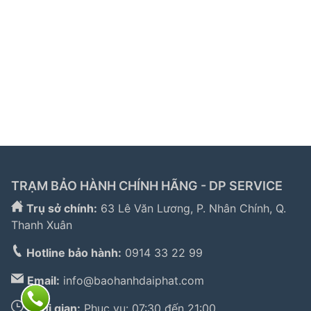
Liên kết đối tác:
hafele hà nội
|
sửa tủ lạnh hitachi
|
trạm bảo hành bosch
|
bảo hành hitachi tphcm
|
bảo
hành bosch tphcm
|
bảo hành tủ lạnh bosch
|
bảo
hành electrolux
|
bảo hành electrolux hà nội
|
sửa tủ
lạnh bosch
|
sửa lò vi sóng long biên
|
sửa máy giặt
electrolux tphcm
|
TRẠM BẢO HÀNH CHÍNH HÃNG - DP SERVICE
Trụ sở chính:
63 Lê Văn Lương, P. Nhân Chính, Q.
Thanh Xuân
Hotline bảo hành:
0914 33 22 99
Email:
info@baohanhdaiphat.com
Thời gian:
Phục vụ: 07:30 đến 21:00